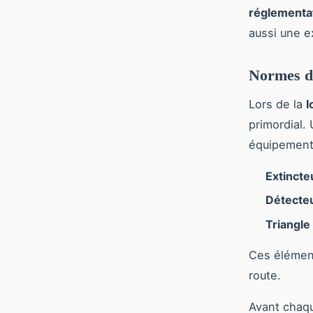
réglementa
aussi une e
Normes de
Lors de la
l
primordial.
équipements
Extincte
Détecte
Triangle
Ces élément
route.
Avant chaque