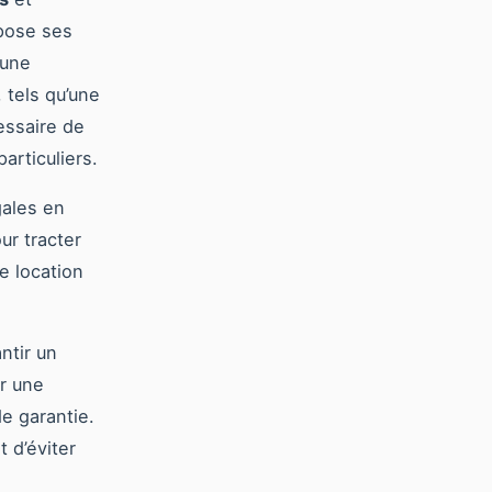
mpose ses
 une
 tels qu’une
essaire de
articuliers.
gales en
ur tracter
e location
ntir un
r une
de garantie.
 d’éviter
s