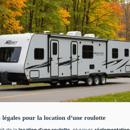
 légales pour la location d’une roulotte
git de la
location d’une roulotte
, plusieurs
réglementation