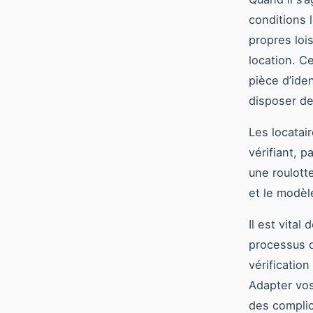
conditions 
propres loi
location. C
pièce d’ide
disposer de
Les locatai
vérifiant, 
une roulott
et le modèle
Il est vita
processus d
vérification
Adapter vos
des complic