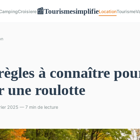
Tourismesimplifie
📰
Camping
Croisiere
Location
Tourisme
V
on
règles à connaître pou
r une roulotte
rier 2025 — 7 min de lecture