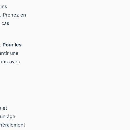
ins
. Prenez en
 cas
s.
Pour les
antir une
ions avec
e
et
 un âge
Généralement