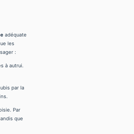
ce
adéquate
que les
sager :
 à autrui.
ubis par la
ins.
isie. Par
tandis que