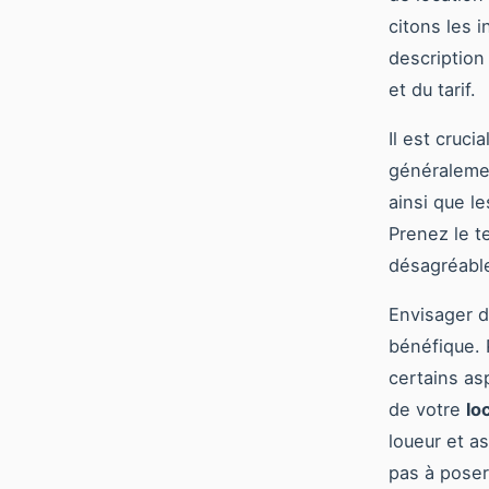
citons les i
description 
et du tarif.
Il est cruci
généralemen
ainsi que l
Prenez le t
désagréable
Envisager d
bénéfique. 
certains as
de votre
lo
loueur et a
pas à poser