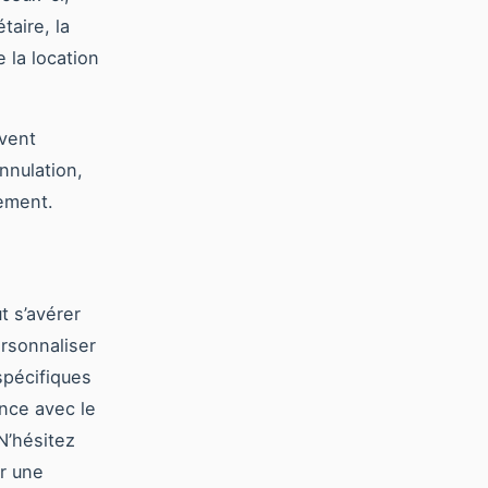
taire, la
 la location
ivent
nnulation,
ement.
t s’avérer
ersonnaliser
spécifiques
ance avec le
N’hésitez
r une