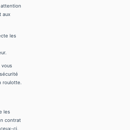
 attention
t aux
ecte les
ur.
, vous
sécurité
 roulotte.
e les
Un contrat
 ceux-ci,