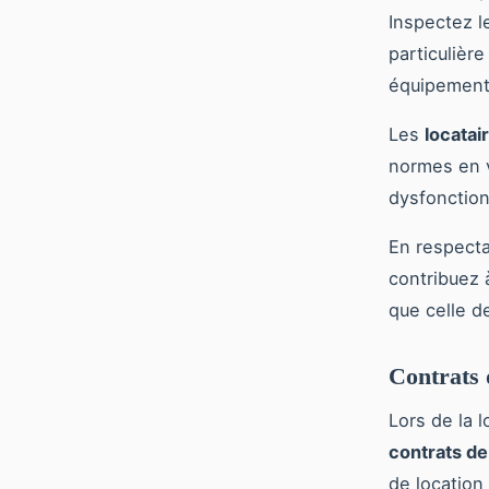
Inspectez l
particulièr
équipements
Les
locatai
normes en v
dysfonction
En respecta
contribuez 
que celle d
Contrats 
Lors de la 
contrats de
de location 