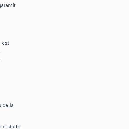
arantit
é
est
s
:
 de la
 roulotte.