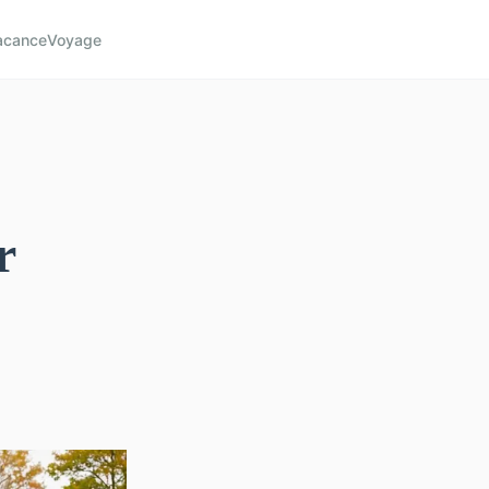
acance
Voyage
r