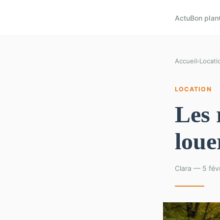
Actu
Bon plan
Accueil
›
Locati
LOCATION
Les 
loue
Clara — 5 fév