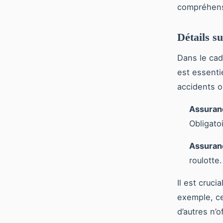
compréhensi
Détails s
Dans le cad
est essenti
accidents o
Assuranc
Obligato
Assura
roulotte
Il est cruc
exemple, ce
d’autres n’o