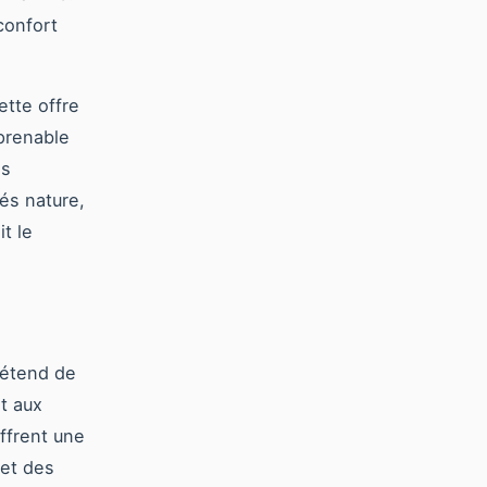
confort
tte offre
prenable
es
és nature,
t le
'étend de
t aux
offrent une
 et des