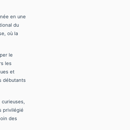
rnée en une
tional du
e, où la
per le
rs les
ues et
rs débutants
 curieuses,
 privilégié
loin des