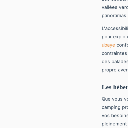
vallées ve
panoramas g
L'accessibi
pour explor
ubaye
confo
contraintes
des balades
propre aven
Les héber
Que vous vo
camping p
vos besoins
pleinement 