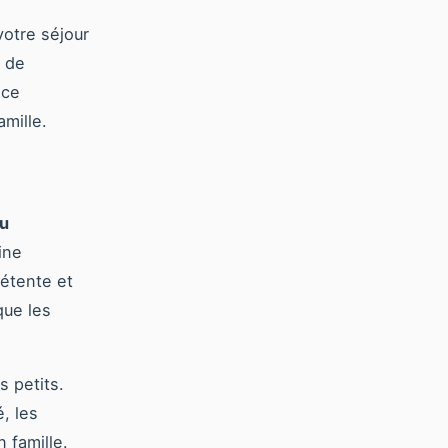
votre séjour
e de
 ce
amille.
du
ine
détente et
que les
 petits.
, les
 famille.