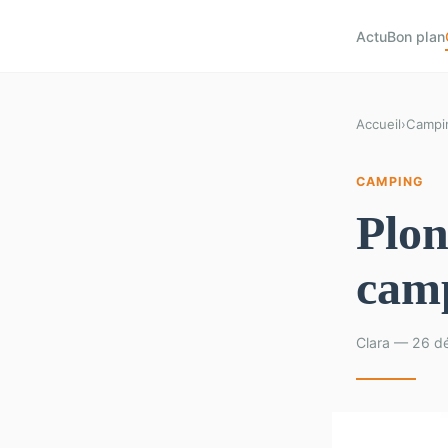
Actu
Bon plan
Accueil
›
Campi
CAMPING
Plon
camp
Clara — 26 d