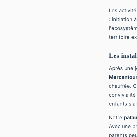
Les activit
: initiation
l'écosystèm
territoire e
Les insta
Après une j
Mercantou
chauffée. Ce
convivialit
enfants s'a
Notre
patau
Avec une pr
parents peu