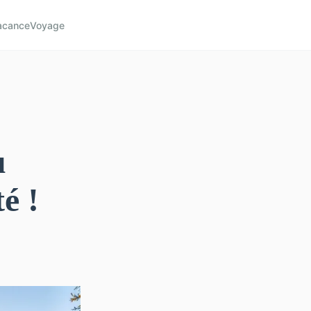
acance
Voyage
u
é !