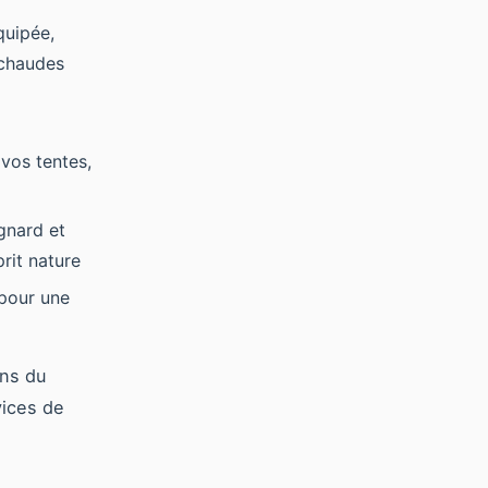
quipée,
 chaudes
 vos tentes,
gnard et
rit nature
 pour une
ons du
vices de