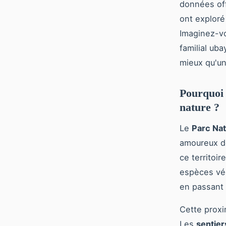
données off
ont exploré 
Imaginez-vo
familial ub
mieux qu'un
Pourquoi 
nature ?
Le
Parc Nat
amoureux d
ce territoi
espèces vég
en passant 
Cette proxi
Les
sentier