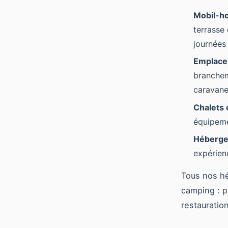
Mobil-h
terrasse
journées
Emplace
branchem
caravane
Chalets 
équipeme
Héberge
expérien
Tous nos h
camping : p
restauratio