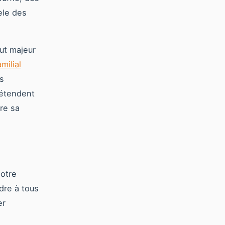
èle des
ut majeur
milial
es
'étendent
re sa
notre
dre à tous
er