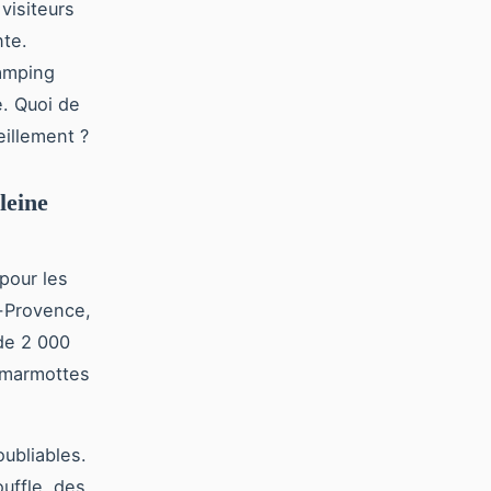
visiteurs
nte.
camping
. Quoi de
illement ?
leine
pour les
-Provence,
 de 2 000
x marmottes
ubliables.
uffle, des