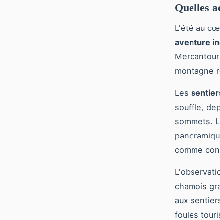
Quelles ac
L'été au c
aventure in
Mercantour 
montagne ré
Les
sentie
souffle, dep
sommets. L
panoramique
comme confi
L'observati
chamois gra
aux sentier
foules touri