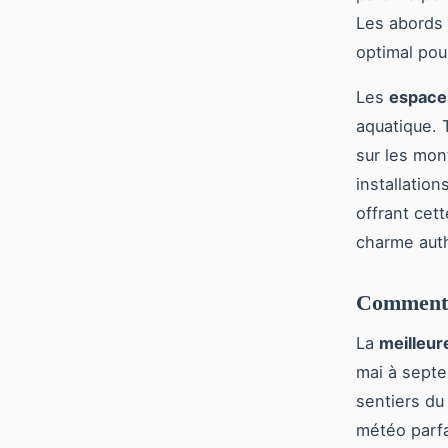
Les abords 
optimal pou
Les
espace
aquatique. 
sur les mo
installatio
offrant cett
charme aut
Comment p
La
meilleur
mai à septe
sentiers du
météo parfa