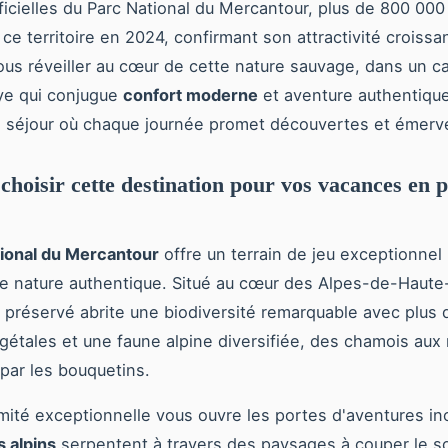
icielles du Parc National du Mercantour, plus de 800 000 
ce territoire en 2024, confirmant son attractivité croissa
us réveiller au cœur de cette nature sauvage, dans un 
aye qui conjugue
confort moderne
et aventure authentique
 séjour où chaque journée promet découvertes et émerve
choisir cette destination pour vos vacances en p
ional du Mercantour
offre un terrain de jeu exceptionnel 
e nature authentique. Situé au cœur des Alpes-de-Haute
re préservé abrite une biodiversité remarquable avec plus
étales et une faune alpine diversifiée, des chamois au
par les bouquetins.
mité exceptionnelle vous ouvre les portes d'aventures ino
s alpins
serpentent à travers des paysages à couper le so