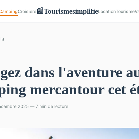
Tourismesimplifie
📰
Camping
Croisiere
Location
Tourisme
V
ng
gez dans l'aventure a
ing mercantour cet ét
écembre 2025 — 7 min de lecture