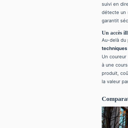
suivi en di
détecte un 
garantit sé
Un accès il
Au-delà du 
techniques
Un coureur 
à une cours
produit, coû
la valeur pa
Comparati