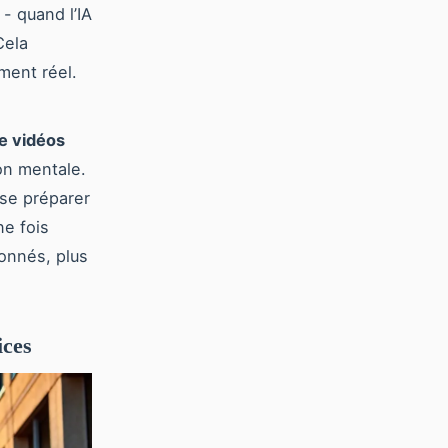
- quand l’IA
Cela
ment réel.
e vidéos
on mentale.
 se préparer
e fois
abonnés, plus
ices