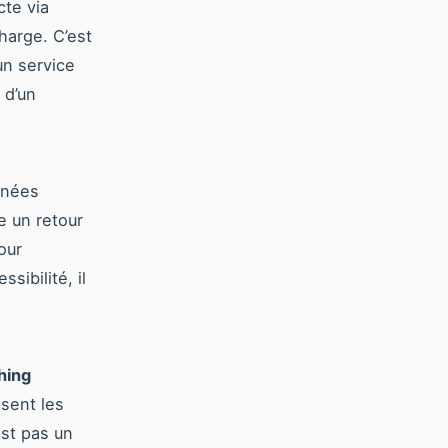
cte via
harge. C’est
un service
 d’un
nnées
e un retour
our
ibilité, il
hing
isent les
est pas un