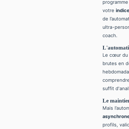
programme fi
votre
indic
de l’automat
ultra-perso
coach.
L'automatis
Le cœur du 
brutes en d
hebdomadair
comprendre 
suffit d'ana
Le mainti
Mais l’auto
asynchron
profils, va