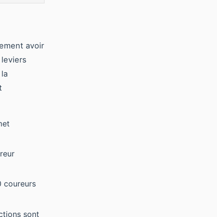
lement avoir
 leviers
 la
t
met
reur
0 coureurs
ictions sont