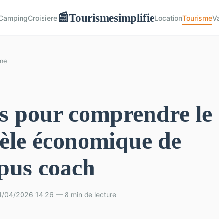
Tourismesimplifie
📰
Camping
Croisiere
Location
Tourisme
V
sme
és pour comprendre le
èle économique de
pus coach
4/04/2026 14:26 — 8 min de lecture