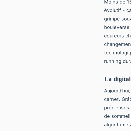
Moins de 15
évolutif - ç
grimpe souv
bouleverse 
coureurs ch
changement
technologi
running dur
La digita
Aujourd’hui
carnet. Gr
précieuses 
de sommeil.
algorithmes