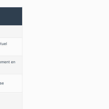
tuel
tement en
use