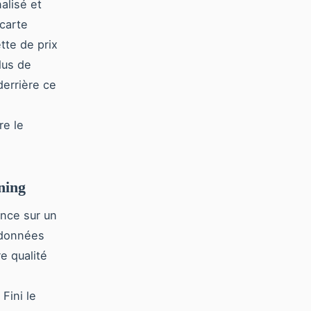
alisé et
 carte
tte de prix
lus de
errière ce
re le
ning
ance sur un
 données
e qualité
. Fini le