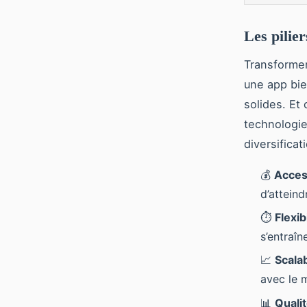
Les pilie
Transformer
une app bien
solides. Et
technologie
diversificat
💰
Access
d’attein
⏱️
Flexib
s’entraîn
📈
Scalab
avec le 
📊
Quali