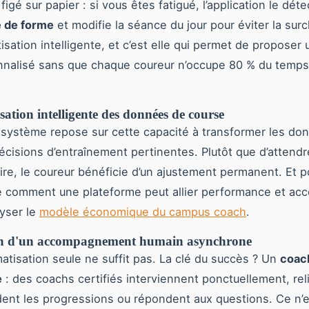
gé sur papier : si vous êtes fatigué, l’application le déte
e de forme
et modifie la séance du jour pour éviter la surc
isation intelligente, et c’est elle qui permet de proposer 
nnalisé sans que chaque coureur n’occupe 80 % du temps
ation intelligente des données de course
système repose sur cette capacité à transformer les do
écisions d’entraînement pertinentes. Plutôt que d’attendr
e, le coureur bénéficie d’un ajustement permanent. Et p
comment une plateforme peut allier performance et access
lyser le
modèle économique du campus coach
.
en d'un accompagnement humain asynchrone
matisation seule ne suffit pas. La clé du succès ? Un
coac
e
: des coachs certifiés interviennent ponctuellement, rel
lident les progressions ou répondent aux questions. Ce n’