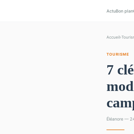
Actu
Bon plan
Accueil
›
Touri
TOURISME
7 cl
mod
cam
Éléanore — 2