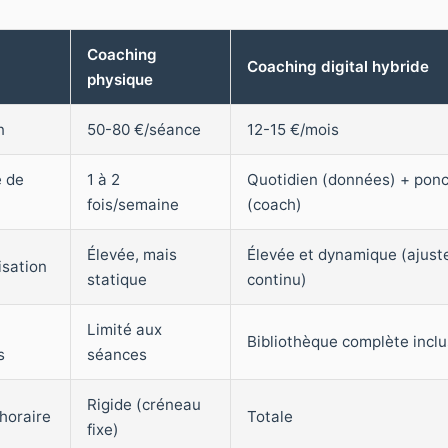
Coaching
Coaching digital hybride
physique
n
50-80 €/séance
12-15 €/mois
 de
1 à 2
Quotidien (données) + ponc
fois/semaine
(coach)
Élevée, mais
Élevée et dynamique (ajus
isation
statique
continu)
Limité aux
Bibliothèque complète incl
s
séances
Rigide (créneau
 horaire
Totale
fixe)