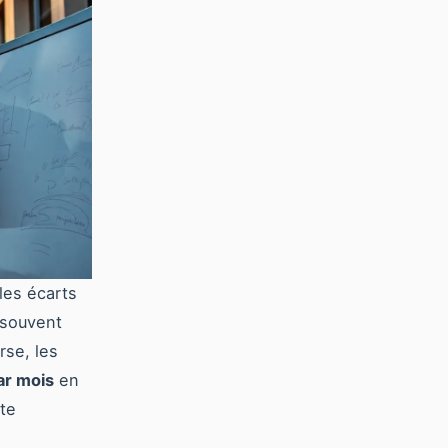
 les écarts
 souvent
rse, les
ar mois
en
te