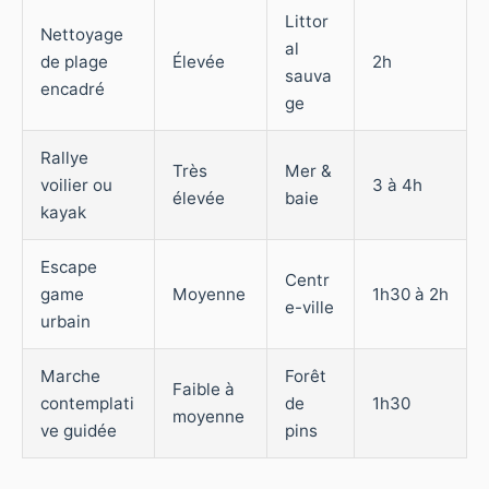
Littor
Nettoyage
al
de plage
Élevée
2h
sauva
encadré
ge
Rallye
Très
Mer &
voilier ou
3 à 4h
élevée
baie
kayak
Escape
Centr
game
Moyenne
1h30 à 2h
e-ville
urbain
Marche
Forêt
Faible à
contemplati
de
1h30
moyenne
ve guidée
pins