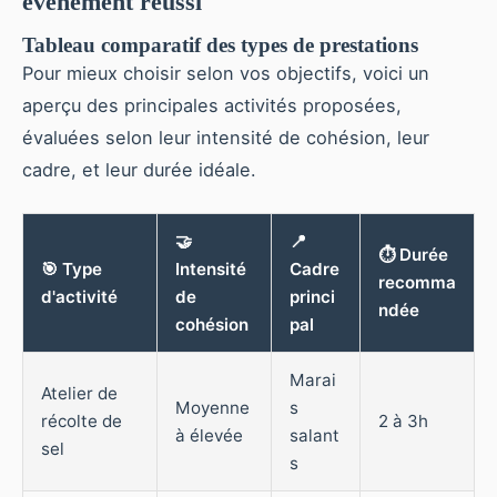
événement réussi
Tableau comparatif des types de prestations
Pour mieux choisir selon vos objectifs, voici un
aperçu des principales activités proposées,
évaluées selon leur intensité de cohésion, leur
cadre, et leur durée idéale.
🤝
📍
⏱️ Durée
🎯 Type
Intensité
Cadre
recomma
d'activité
de
princi
ndée
cohésion
pal
Marai
Atelier de
Moyenne
s
récolte de
2 à 3h
à élevée
salant
sel
s