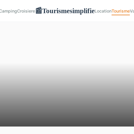
Tourismesimplifie
📰
Camping
Croisiere
Location
Tourisme
V