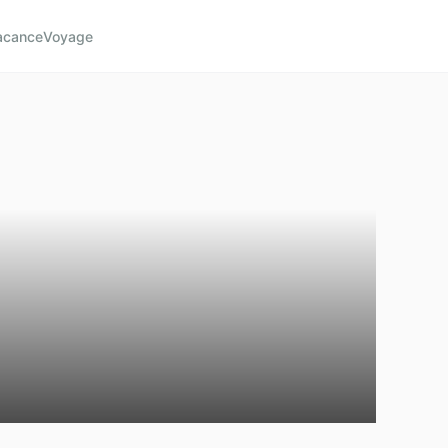
acance
Voyage