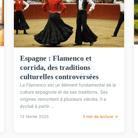
Espagne : Flamenco et
corrida, des traditions
culturelles controversées
Le Flamenco est un élément fondamental de la
culture espagnole et de ses traditions. Ses
origines remontent à plusieurs siècles. Il a
évolué à partir ...
13 février 2025
5 min de lecture →