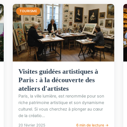
TOURISME
Visites guidées artistiques à
Paris : à la découverte des
ateliers d'artistes
Paris, la ville lumière, est renommée pour son
riche patrimoine artistique et son dynamisme
culturel. Si vous cherchez à plonger au cœur
de la créatio...
20 février 2025
6 min de lecture →